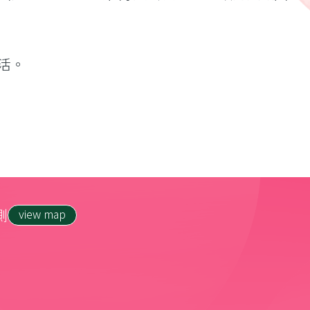
活。
側
view map