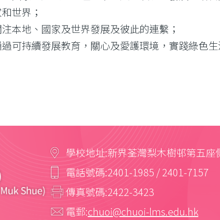
家和世界；
關注本地、國家及世界發展及彼此的連繫；
通過可持續發展教育，關心及愛護環境，實踐綠色生
學校地址:
新界荃灣梨木樹邨第五座
電話號碼:
2401-1985 / 2401-7157
傳真號碼:
2422-3423
電郵:
chuoi@chuoi-lms.edu.hk