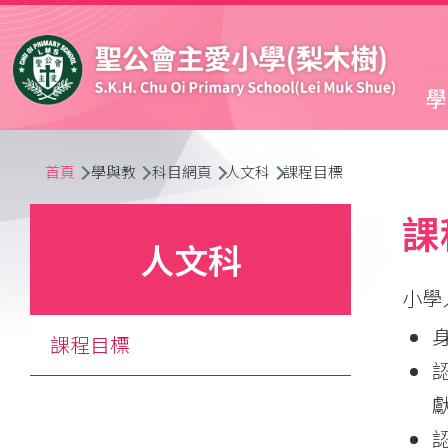
移至主內容
學
導
首頁
學與教
科目網頁
人文科
課程目標
航
課
人文科
連
小學
結
課程目標