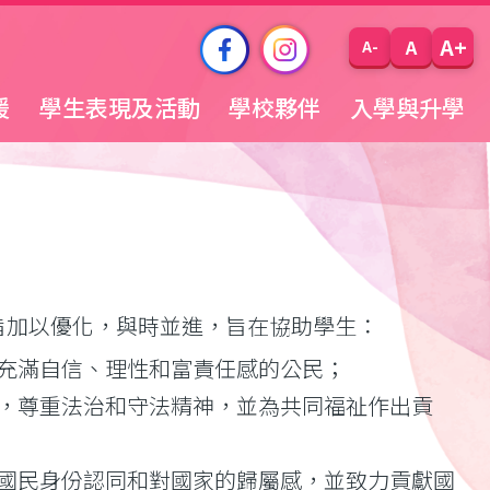
A+
A
A-
援
學生表現及活動
學校夥伴
入學與升學
旨加以優化，與時並進，旨在協助學生：
充滿自信、理性和富責任感的公民；
，尊重法治和守法精神，並為共同福祉作出貢
國民身份認同和對國家的歸屬感，並致力貢獻國