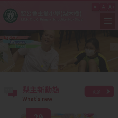
移至主內容
A+
A
A-
梨主新動態
更多
What's new
29