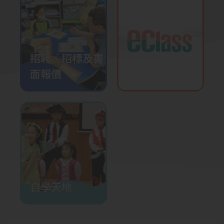
2026-01-23
廣播劇
2026-01-14
全校投入飲水熱
招聘、招標及書
2026-01-13
三年級參觀水知園
面報價
2026-01-08
創意敲擊互動表演
2026-01-05
English Choral Speaking
Training
2026-01-02
躲避盤培訓
2025-12-23
升中模擬面試工作坊
自學天地
2025-12-22
校園小記者