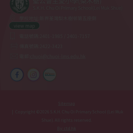
2025-12-06
培訓活動-乒乓球
學校地址:
新界荃灣梨木樹邨第五座側
view map
2025-12-05
田徑培訓班
電話號碼:
2401-1985 / 2401-7157
2025-12-01
普通話集誦賽事回顧
傳真號碼:
2422-3423
電郵:
chuoi@chuoi-lms.edu.hk
2025-11-27
網球培訓
2025-11-24
參觀梨木樹消防局
2025-11-21
小小梨主鋼琴家
Sitemap
2025-11-15
親子時光體驗日營
| Copyright ©
2026 S.K.H. Chu Oi Primary School (Lei Muk
Shue). All rights reserved.
2025-11-14
風紀歷奇訓練
By: ctd.hk