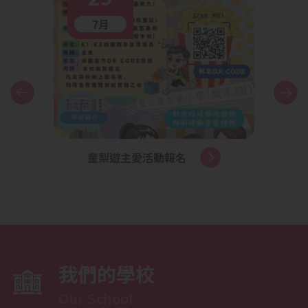
7月
童梨遊主愛活動報名
申請
位
我們的學校
Our School