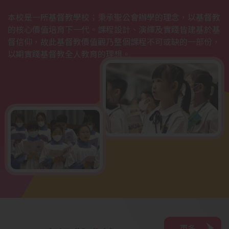
本校是一所基督教學校；秉承聖公會辦學的理念，以基督教
的核心價值培育下一代。課程設計、演繹及實踐皆建基於基
督信仰，故此基督教價值觀乃整個課程不可或缺的一部份，
以期實踐基督教全人教育的理想。
更多
更多