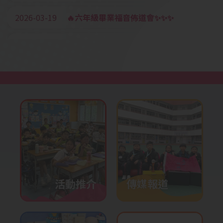
2026-03-19
🔥六年級畢業福音佈道會✨✨✨
2026-03-18
香港海洋公園「動物探索」精神
健康同樂日
2026-03-12
四至六年級多元智能課《聲音真
好玩》STEM x音樂工作坊
2026-03-05
疊杯培訓
2026-03-03
元宵佳節之中華文化日——非遺
文化
2026-01-28
校內培訓活動-機械人編程
2026-01-27
P2-P6奧數培訓
活動推介
傳媒報道
2026-01-23
英語話劇培訓