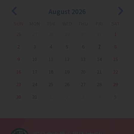
2025-12-19
English Fun Day: Christmas
Story Quest
August 2026
2025-12-19
籃球培訓
SUN
MON
TUE
WED
THU
FRI
SAT
2025-12-18
小一百日宴
26
27
28
29
30
31
1
2
3
4
5
6
7
8
2025-12-18
體操隊考獲「競技體操，第一級
的章別計劃」
9
10
11
12
13
14
15
2025-12-18
培訓活動-中國舞
16
17
18
19
20
21
22
2025-12-16
1B班學生參觀梨木樹消防局
23
24
25
26
27
28
29
30
31
1
2
3
4
5
2025-12-15
1C班參觀消防局
2025-12-09
2025 APRA 越南胡志明市國際錦
標賽
2025-12-08
一年級家長觀課日