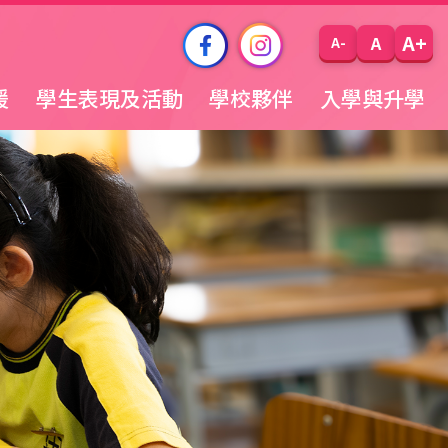
A+
A
A-
援
學生表現及活動
學校夥伴
入學與升學