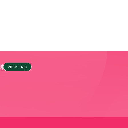
側
view map