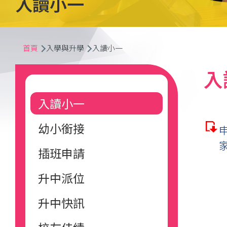
入讀小一
導
首頁
入學與升學
入讀小一
航
Main
入
連
navigation
入讀小一
結
幼小銜接
申
插班申請
升中派位
升中快訊