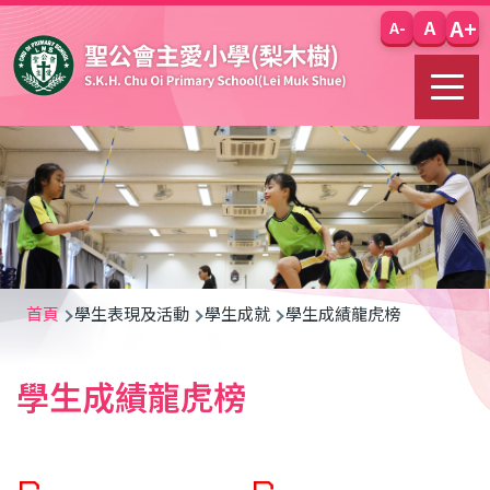
移至主內容
A+
A
A-
導
首頁
學生表現及活動
學生成就
學生成績龍虎榜
航
學生成績龍虎榜
連
結