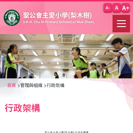
移至主內容
A+
A
A-
導
首頁
管理與組織
行政架構
航
行政架構
連
結