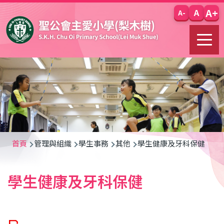
移至主內容
A+
A
A-
導
首頁
管理與組織
學生事務
其他
學生健康及牙科保健
航
學生健康及牙科保健
連
結