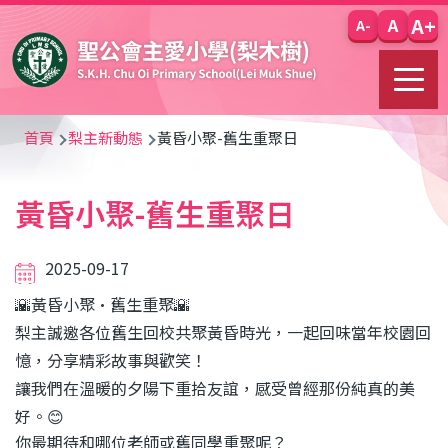
移至主內容
A+
A
A-
導
首頁
梨主新動態
黃昏小聚-舊生重聚日
航
黃昏小聚-舊生重聚日
連
結
2025-09-17
🌇黃昏小聚·舊生重聚🌇
梨主誠邀各位舊生回校共聚黃昏時光，一起回味當年校園回
憶，分享精彩故事與歡笑！
讓我們在溫暖的夕陽下重拾友誼，感受曾經那份純真的美
好。😊
你最期待和哪位老師或舊同學重聚呢？