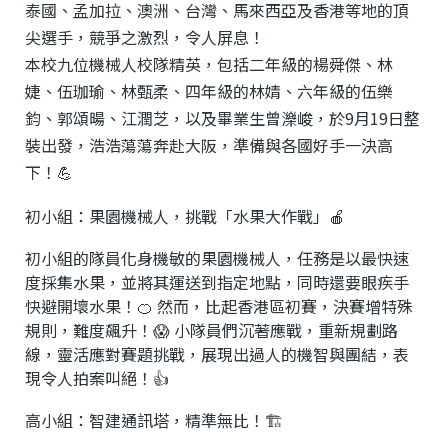
泰國、孟加拉、澳洲、台灣、馬來西亞及香港等地的頂
尖選手，競爭之激烈，令人屏息！
本校九位機械人校隊精英，包括二年級的楊舜傑、林
婕、伍珈瑜、林甄柔、四年級的林婧、六年級的伍樂
鈞、郭頌暘、江潤芝，以及畢業生曾濼峻，於9月19日整
裝出發，浩浩蕩蕩奔赴大阪，準備與各國好手一決高
下！💪
初小組：果園機械人，挑戰「水果大作戰」🍎
初小組的隊員化身機敏的果園機械人，任務是以最快速
度採集水果，並將其運送到指定地點，同時還要眼疾手
快避開壞水果！🍊 然而，比起香港區初賽，決賽增特殊
規則，難度飆升！😱 小隊員們沉著應戰，重新規劃路
線，靈活應對賽題挑戰，展現出過人的機智與團結，表
現令人拍案叫絕！👍
高小組：智建通訊塔，精準無比！🏗