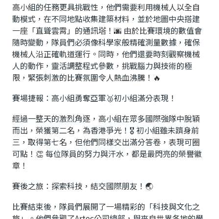
高小組的任務更具挑戰性，他們需要利用機械人以全自
動模式，在不同地點收集建築材料，並於地圖中央搭建
一座「直聳雲霄」的通訊塔！🌆 由於比賽環境的數值會
隨時變動，隊員們必須像科學家般精確測量數據，確保
機械人沿正確軌道運行。同時，他們還要時刻觀察機械
人的動作，靈活調整程式參數，挑戰腦力與技術的極
限，緊張刺激的比賽氛圍令人熱血沸騰！🔥
賽場捷報：高小組勇奪亞軍🥈初小組滿分表現！
經過一整天的激烈角逐，高小組在眾多國際強隊中脫穎
而出，榮獲第二名，為香港爭光！🎖 初小組雖未躋身前
三，取得第七名，但他們同樣交出滿分答卷，表現可圈
可點！👏 每位隊員的努力與汗水，都是最閃亮的榮譽徽
章！
賽後之旅：探索科技，結交國際朋友！🌏
比賽結束後，隊員們展開了一場精彩的「科技與文化之
旅」。他們參觀了Artec公司總部，與來自世界各地的學