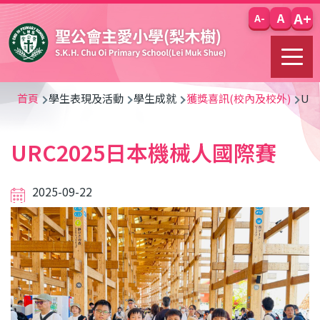
移至主內容
A+
A
A-
導
首頁
學生表現及活動
學生成就
獲獎喜訊(校內及校外)
UR
航
URC2025日本機械人國際賽
連
結
2025-09-22